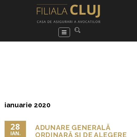
ianuarie 2020
28
ADUNARE GENERALĂ
IAN.
ORDINARĂ ȘI DE ALEGERE