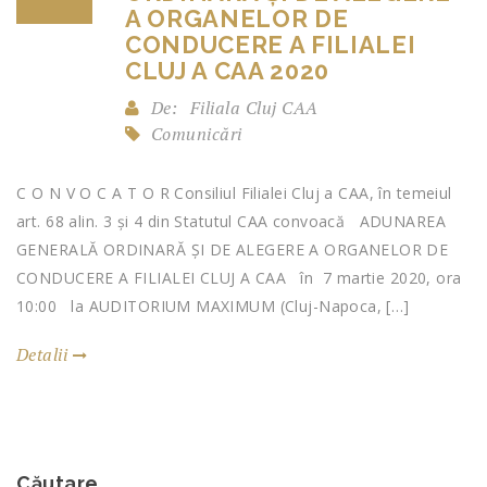
A ORGANELOR DE
CONDUCERE A FILIALEI
CLUJ A CAA 2020
De:
Filiala Cluj CAA
Comunicări
C O N V O C A T O R Consiliul Filialei Cluj a CAA, în temeiul
art. 68 alin. 3 și 4 din Statutul CAA convoacă ADUNAREA
GENERALĂ ORDINARĂ ȘI DE ALEGERE A ORGANELOR DE
CONDUCERE A FILIALEI CLUJ A CAA în 7 martie 2020, ora
10:00 la AUDITORIUM MAXIMUM (Cluj-Napoca, […]
Detalii
Căutare