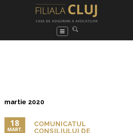
martie 2020
18
COMUNICATUL
MART.
CONSILIULUI DE