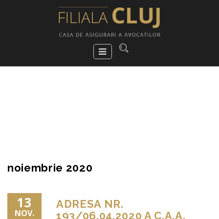
noiembrie 2020
13
ADRESA NR.
NOV.
193/06.04.2020 A C.A.A.