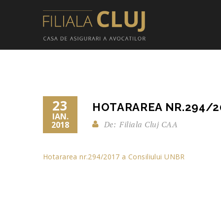
23
HOTARAREA NR.294/20
IAN.
De:
Filiala Cluj CAA
2018
Hotararea nr.294/2017 a Consiliului UNBR