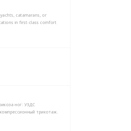
 yachts, catamarans, or
ations in first-class comfort
икоза ног: УЗДС
и компрессионный трикотаж.