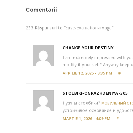
Comentarii
233 Răspunsuri to “case-evaluation-image”
CHANGE YOUR DESTINY
I am extremely impressed with your
modify it your self? Anyway keep u
APRILIE 12, 2025 - 8:35 PM
#
STOLBIKI-OGRAZHDENIYA-305
Нужны столбики?
МОБИЛЬНЫЙ СТ
устойчивое основание и удобст
MARTIE 1, 2026 - 4:09 PM
#