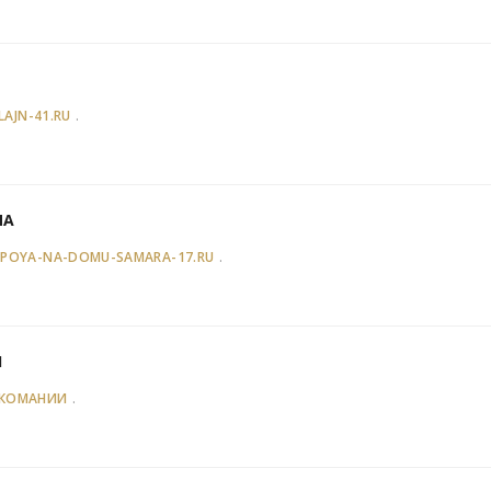
.
AJN-41.RU
MA
.
APOYA-NA-DOMU-SAMARA-17.RU
I
.
РКОМАНИИ