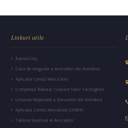
Linkuri utile
Baroul Cluj
Casa de Asigurări a Avocaților din România
Aplicația Contul Meu (CAA)
Complexul Balnear Corpore Sano Techirghiol
Uniunea Națională a Barourilor din România
Aplicația Contul Avocatului (UNBR)
Tabloul Național al Avocaților