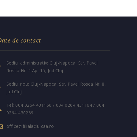
Date de contact
Sediul administrativ: Cluj-Napoca, Str. Pavel
Rosca Nr. 4 Ap. 15, Jud.Cluj
Sediul nou: Cluj-Napoca, Str. Pavel Rosca Nr. 8,
Jud.Cluj
Tel: 004 0264 431166 / 004 0264 431164 / 004
0264 430269
office@filialaclujcaa.ro