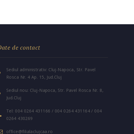
Date de contact
Sediul administrativ: Cluj-Napoca, Str. Pavel
Rosca Nr. 4 Ap. 15, Jud.Cluj
Sediul nou: Cluj-Napoca, Str. Pavel Rosca Nr. 8,
Jud.Cluj
Tel: 004 0264 431166 / 004 0264 431164 / 004
0264 430269
office@filialaclujcaa.ro