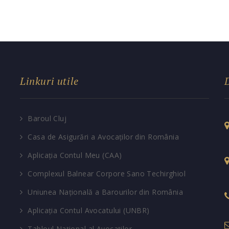
Linkuri utile
Baroul Cluj
Casa de Asigurări a Avocaților din România
Aplicația Contul Meu (CAA)
Complexul Balnear Corpore Sano Techirghiol
Uniunea Națională a Barourilor din România
Aplicația Contul Avocatului (UNBR)
Tabloul Național al Avocaților